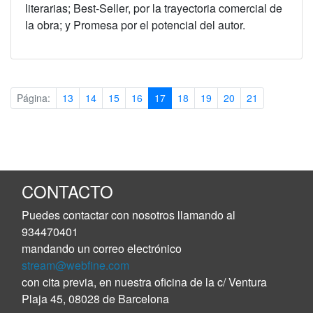
literarias; Best-Seller, por la trayectoria comercial de
la obra; y Promesa por el potencial del autor.
(current)
Página:
13
14
15
16
17
18
19
20
21
CONTACTO
Puedes contactar con nosotros llamando al
934470401
mandando un correo electrónico
stream@webfine.com
con cita previa, en nuestra oficina de la c/ Ventura
Plaja 45, 08028 de Barcelona