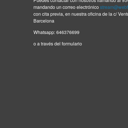
Puedes contactar con nosotros llamando al
93
mandando un correo electrónico
stream@webf
con cita previa, en nuestra oficina de la c/ Ven
Barcelona
Whatsapp:
646376699
o a través del formulario