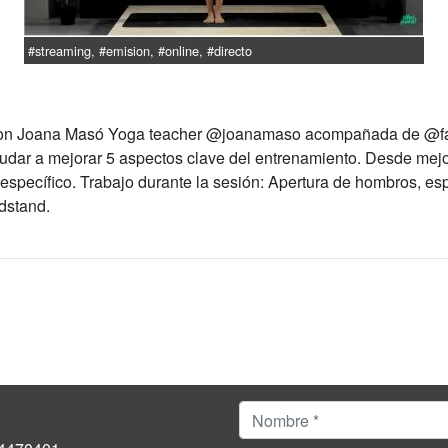
#streaming, #emision, #online, #directo
 con Joana Masó Yoga teacher @joanamaso acompañada de @f
dar a mejorar 5 aspectos clave del entrenamiento. Desde mejora
 específico. Trabajo durante la sesión: Apertura de hombros, e
dstand.