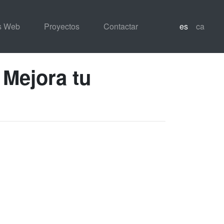
os Web
Proyectos
Contactar
es
ca
 Mejora tu