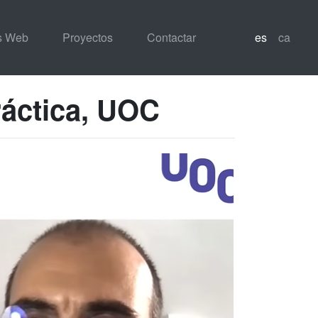
os Web
Proyectos
Contactar
es
ca
ráctica, UOC