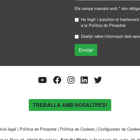
Els camps marcats amb * són obligat
He llegit i autoritzo el tractamen
a la
Política de Privacitat
Desitjo rebre informació dels ser
TREBALLA AMB NOSALTRES!
Avís legal
|
Política de Privacitat
|
Política de Cookies
|
Configurador de Cookie
tura Plaja 45, 08028 Barcelona -
c/ Numància 22, entlo. 3ª, 