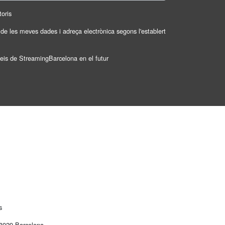
oris
t de les meves dades i adreça electrònica segons l'establert
veis de StreamingBarcelona en el futur
s
08029 Barcelona