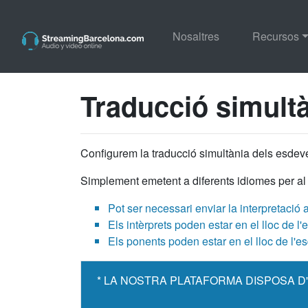
Nosaltres
Recursos
Traducció simult
Configurem la traducció simultània dels esdeve
Simplement emetent a diferents idiomes per al 
Pot ser necessari enviar la interpretació 
Els intèrprets poden estar en el lloc de 
Els ponents poden estar en el lloc de l'
* LA NOSTRA PLATAFORMA DISPOSA D