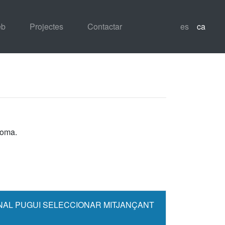
eb
Projectes
Contactar
es
ca
ioma.
INAL PUGUI SELECCIONAR MITJANÇANT