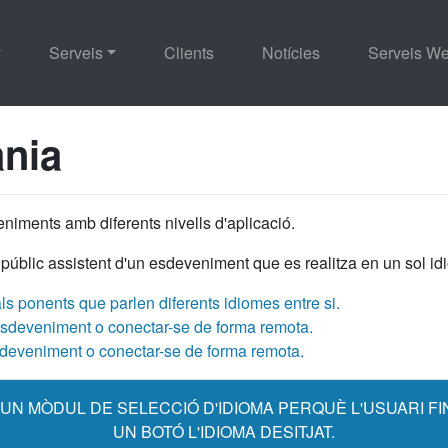
Serveis
Clients
Notícies
Serveis W
ània
niments amb diferents nivells d'aplicació.
públic assistent d'un esdeveniment que es realitza en un sol id
als ponents que parlen diferents idiomes entre si.
l'esdeveniment o conectar-se de forma remota.
esdeveniment o conectar-se de forma remota.
'UN MÒDUL DE SELECCIÓ D'IDIOMA PERQUÈ L'USUARI F
UN BOTÓ L'IDIOMA DESITJAT.